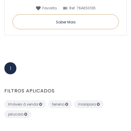
Favorito
Ref.
76AKS0136
Saber Mais
1
FILTROS APLICADOS
Imóveis à venda
terreno
mairipora
pirucaia