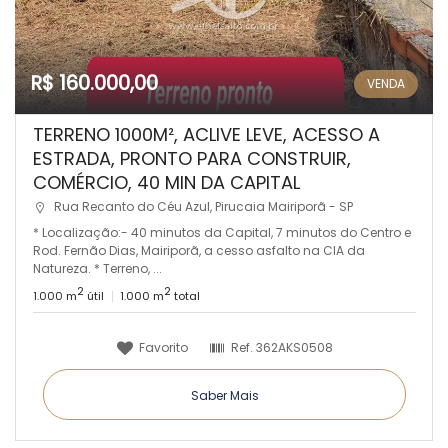
R$ 160.000,00
VENDA
TERRENO 1000M², ACLIVE LEVE, ACESSO A
ESTRADA, PRONTO PARA CONSTRUIR,
COMÉRCIO, 40 MIN DA CAPITAL
Rua Recanto do Céu Azul, Pirucaia Mairiporã - SP
* Localização:- 40 minutos da Capital, 7 minutos do Centro e
Rod. Fernão Dias, Mairiporã, a cesso asfalto na CIA da
Natureza. * Terreno, ...
2
2
1.000 m
útil
1.000 m
total
Favorito
Ref.
362AKS0508
Saber Mais