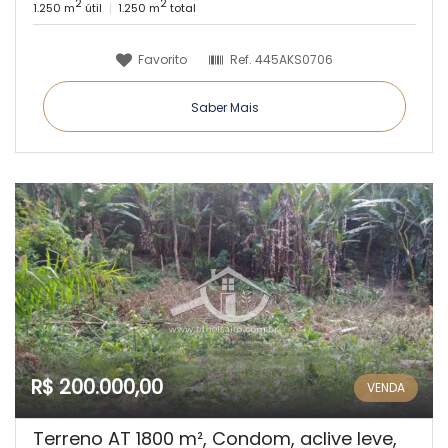
2
2
1.250 m
útil
1.250 m
total
Favorito
Ref.
445AKS0706
Saber Mais
R$ 200.000,00
VENDA
Terreno AT 1800 m², Condom, aclive leve,