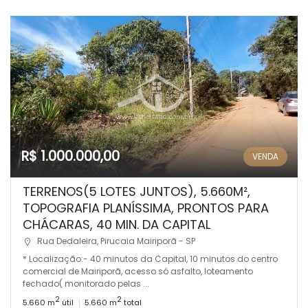
R$ 1.000.000,00
VENDA
TERRENOS(5 LOTES JUNTOS), 5.660M²,
TOPOGRAFIA PLANÍSSIMA, PRONTOS PARA
CHÁCARAS, 40 MIN. DA CAPITAL
Rua Dedaleira, Pirucaia Mairiporã - SP
* Localização:- 40 minutos da Capital, 10 minutos do centro
comercial de Mairiporã, acesso só asfalto, loteamento
fechado( monitorado pelas ...
2
2
5.660 m
útil
5.660 m
total