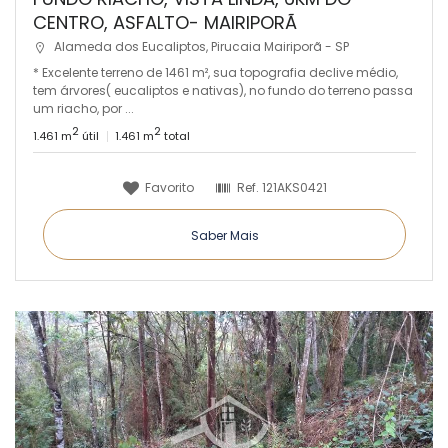
CENTRO, ASFALTO- MAIRIPORÃ
Alameda dos Eucaliptos, Pirucaia Mairiporã - SP
* Excelente terreno de 1461 m², sua topografia declive médio,
tem árvores( eucaliptos e nativas), no fundo do terreno passa
um riacho, por ...
2
2
1.461 m
útil
1.461 m
total
Favorito
Ref.
121AKS0421
Saber Mais