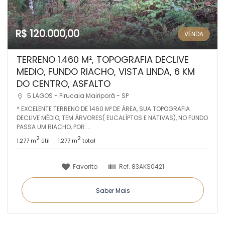
R$ 120.000,00
VENDA
TERRENO 1.460 M², TOPOGRAFIA DECLIVE
MEDIO, FUNDO RIACHO, VISTA LINDA, 6 KM
DO CENTRO, ASFALTO
5 LAGOS - Pirucaia Mairiporã - SP
* EXCELENTE TERRENO DE 1460 M² DE ÁREA, SUA TOPOGRAFIA
DECLIVE MÉDIO, TEM ÁRVORES( EUCALÍPTOS E NATIVAS), NO FUNDO
PASSA UM RIACHO, POR ...
2
2
1.277 m
útil
1.277 m
total
Favorito
Ref.
83AKS0421
Saber Mais