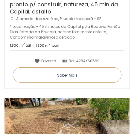
pronto p/ construir, natureza, 45 min da
Capital, asfalto
Alameda das Azaléias, Pirucaia Mairiporã - SP
* Localização:- 45 minutos da Capital pela Rodovia Fernão
Dias, Estrada da Pirucaia, acesso totalmente asfalto,
Condomínio maravilhoso cercado ...
2
2
1.800 m
útil
1.800 m
total
Favorito
Ref.
428AKS0599
Saber Mais