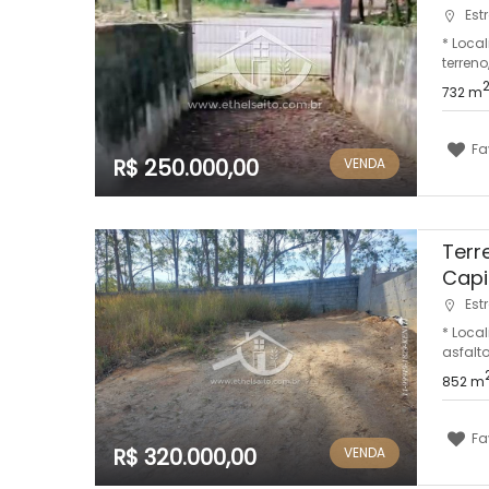
Estr
* Loca
terreno
732 m
Fa
R$ 250.000,00
VENDA
Terr
Capit
Est
* Loca
asfalto
852 m
Fa
R$ 320.000,00
VENDA