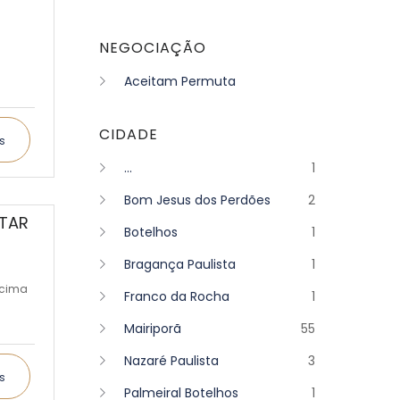
NEGOCIAÇÃO
Aceitam Permuta
CIDADE
s
...
1
Bom Jesus dos Perdões
2
ATAR
Botelhos
1
Bragança Paulista
1
Acima
Franco da Rocha
1
Mairiporã
55
Nazaré Paulista
3
s
Palmeiral Botelhos
1