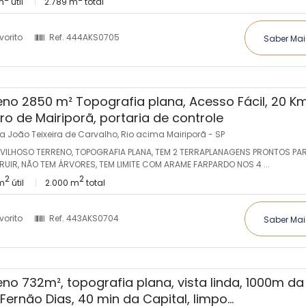
m
útil
2.789 m
total
vorito
Ref.
444AKS0705
Saber Mai
eno 2850 m² Topografia plana, Acesso Fácil, 20 K
ro de Mairiporã, portaria de controle
a João Teixeira de Carvalho, Rio acima Mairiporã - SP
VILHOSO TERRENO, TOPOGRAFIA PLANA, TEM 2 TERRAPLANAGENS PRONTOS PA
UIR, NÃO TEM ÁRVORES, TEM LIMITE COM ARAME FARPARDO NOS 4 ...
2
2
m
útil
2.000 m
total
vorito
Ref.
443AKS0704
Saber Mai
eno 732m², topografia plana, vista linda, 1000m da
Fernão Dias, 40 min da Capital, limpo...