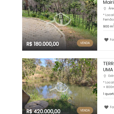
Mair
Área
* Loca
Fernão 
900 m
Fa
R$ 180.000,00
VENDA
TERR
UMA 
Est
* Loca
+ 800m
1 quart
Fa
R$ 420.000,00
VENDA