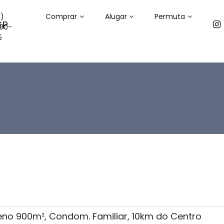
1)
Comprar
Alugar
Permuta
00-
5
eno 900m², Condom. Familiar, 10km do Centro