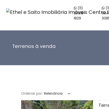
(11)
(1
99919-
984
1829
308
Terrenos à venda
Ordenar por:
Relevância
Terr