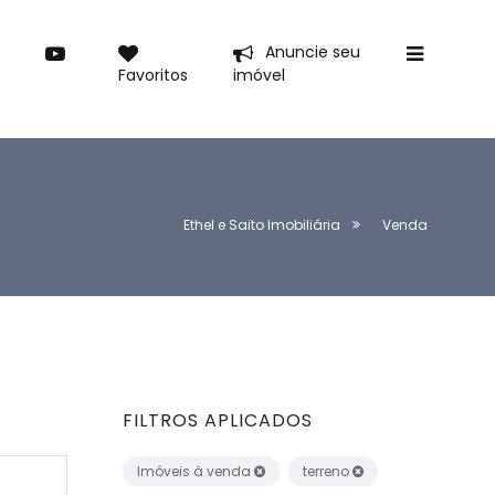
Anuncie seu
Favoritos
imóvel
Ethel e Saito Imobiliária
Venda
FILTROS APLICADOS
Imóveis à venda
terreno