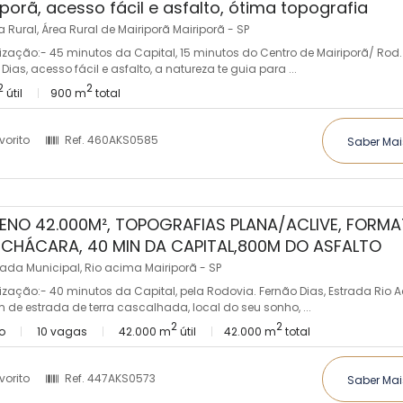
iporã, acesso fácil e asfalto, ótima topografia
 Rural, Área Rural de Mairiporã Mairiporã - SP
lização:- 45 minutos da Capital, 15 minutos do Centro de Mairiporã/ Rod.
Dias, acesso fácil e asfalto, a natureza te guia para ...
2
2
útil
900 m
total
vorito
Ref.
460AKS0585
Saber Mai
ENO 42.000M², TOPOGRAFIAS PLANA/ACLIVE, FORM
CHÁCARA, 40 MIN DA CAPITAL,800M DO ASFALTO
rada Municipal, Rio acima Mairiporã - SP
lização:- 40 minutos da Capital, pela Rodovia. Fernão Dias, Estrada Rio 
 de estrada de terra cascalhada, local do seu sonho, ...
2
2
o
10 vagas
42.000 m
útil
42.000 m
total
vorito
Ref.
447AKS0573
Saber Mai