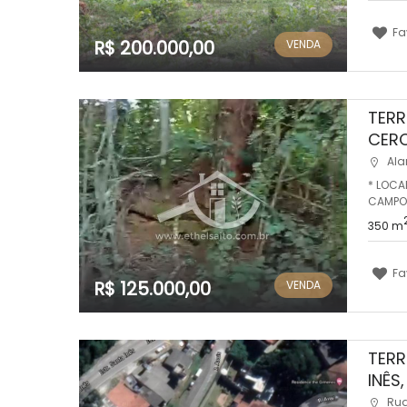
Fa
R$ 200.000,00
VENDA
TERR
CERC
Ala
* LOCA
CAMPO 
350 m
Fa
R$ 125.000,00
VENDA
TERR
INÊS
Rua