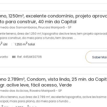
eno, 1250m², excelente condomínio, projeto aprov
to para construir, 40 min da Capital
meda das Samambaias, Pirucaia Mairiporã - SP
ente terreno, área de 1.250 m², topografia declive leve, tem projeto aprovad
para construir, do meio para o fundo, tem árvores ...
2
2
m
útil
1.250 m
total
vorito
Ref.
445AKS0706
Saber Mai
eno 2.789m², Condom, vista linda, 25 min. da Capit
r. aclive leve, fácil acesso, Verde
meda das Acácias, Roseira Mairiporã - SP
fico terreno, sua área de 2.789 m², excelente topografia, aclive levíssima
ncipal, mais para plana, do meio para o fundo ...
2
2