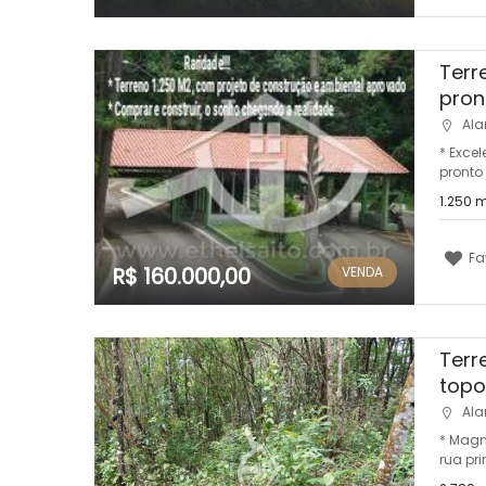
Terr
pron
Ala
* Excel
pronto 
1.250 
Fa
R$ 160.000,00
VENDA
Terr
topog
Ala
* Magní
rua pri