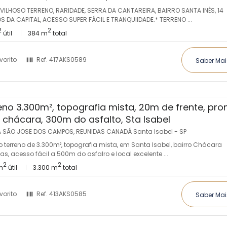
VILHOSO TERRENO, RARIDADE, SERRA DA CANTAREIRA, BAIRRO SANTA INÊS, 14
S DA CAPITAL, ACESSO SUPER FÁCIL E TRANQUIIDADE.* TERRENO ...
2
2
útil
384 m
total
vorito
Ref.
417AKS0589
Saber Mai
eno 3.300m², topografia mista, 20m de frente, pro
 chácara, 300m do asfalto, Sta Isabel
 SÃO JOSE DOS CAMPOS, REUNIDAS CANADÁ Santa Isabel - SP
o terreno de 3.300m², topografia mista, em Santa Isabel, bairro Chácara
s, acesso fácil a 500m do asfalro e local excelente ...
2
2
m
útil
3.300 m
total
vorito
Ref.
413AKS0585
Saber Mai