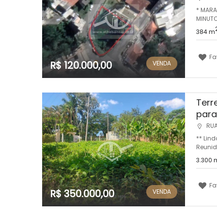
* MARA
MINUTO
384 m
Fa
R$ 120.000,00
VENDA
Terr
para
RUA
** Lind
Reunida
3.300 
Fa
R$ 350.000,00
VENDA