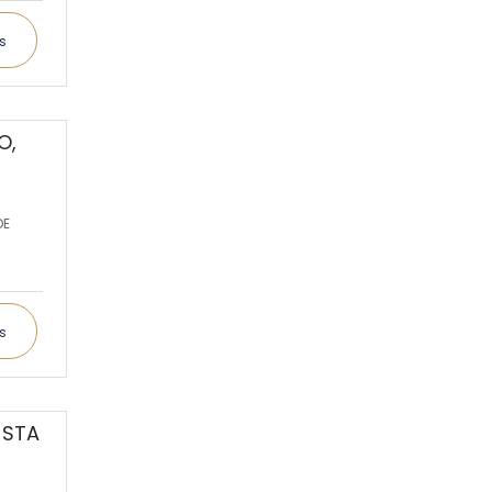
s
O,
DE
s
 STA