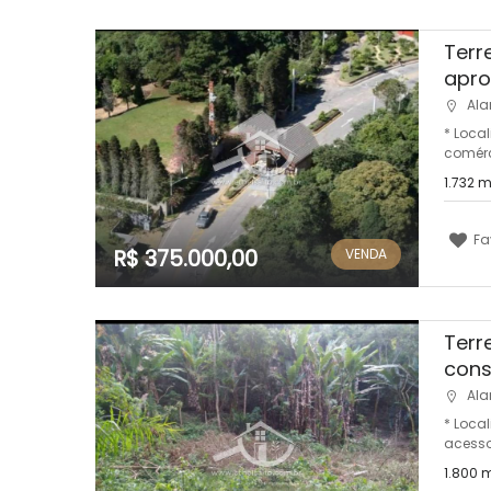
Terr
apro
Ala
* Loca
comérci
1.732 
Fa
R$ 375.000,00
VENDA
Terr
cons
Ala
* Loca
acesso
1.800 