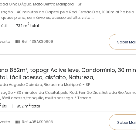
ada Olho D'Água, Mato Dentro Mairiporã - SP
lização:- 40 minutos da Capital pela Rod. Fernão Dias, 1000m at´r o belo
, quase plana, sem árvores, acesso asfalto, vista ...
2
2
útil
732 m
total
vorito
Ref.
438AKS0609
Saber Mai
eno 852m², topogr Aclive leve, Condomínio, 30 mi
al, fácil acesso, alsfalto, Natureza,
rada Augusto Coimbra, Rio acima Mairiporã - SP
lização:- 30 minutos da Capital, pela Rod. Fernão Dias, Estrada Rio Acima
, fácil acesso, tranquilo, muito sossego. * Terreno ...
2
2
útil
852 m
total
vorito
Ref.
435AKS0606
Saber Mai