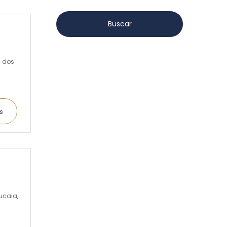
s dos
s
ucaia,