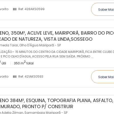
vorito
Ref.
428AKS0599
Saber Mai
ENO, 350M², ACLIVE LEVE, MAIRIPORÃ, BAIRRO DO PIC
ADO DE NATUREZA, VISTA LINDA,SOSSEGO
meda Taiar, Olho D'Água Mairiporã - SP
LIZAÇÃO:- 15 MINUTOS DO CENTRO DA CIDADE MAIRIPORÃ, FICA ENTRE CLUBE 
E PICO OLHO D'AGUA, ACESSO PELA RUA SEM SAÍDA. PRÓXIMO ...
2
2
útil
350 m
total
vorito
Ref.
421AKS0593
Saber Mai
ENO 384M², ESQUINA, TOPOGRAFIA PLANA, ASFALTO,
, MURADO, PRONTO P/ CONSTRUIR
 Adelia Zilman, Samambaia Mairiporã - SP