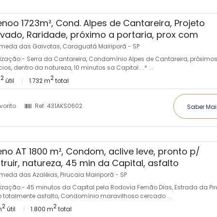
enoo 1723m², Cond. Alpes de Cantareira, Projeto
vado, Raridade, próximo a portaria, prox com
meda das Gaivotas, Caraguatá Mairiporã - SP
lização:- Serra da Cantareira, Condomínio Alpes de Cantareira, próximo
os, dentro da natureza, 10 minutos sa Capital....* ...
2
2
m
útil
1.732 m
total
vorito
Ref.
431AKS0602
Saber Mai
eno AT 1800 m², Condom, aclive leve, pronto p/
truir, natureza, 45 min da Capital, asfalto
meda das Azaléias, Pirucaia Mairiporã - SP
lização:- 45 minutos da Capital pela Rodovia Fernão Dias, Estrada da Pir
 totalmente asfalto, Condomínio maravilhoso cercado ...
2
2
m
útil
1.800 m
total