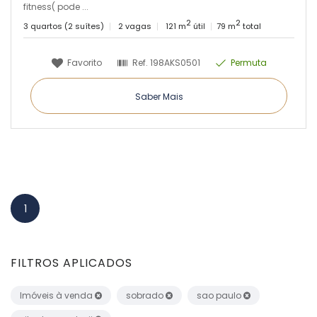
fitness( pode ...
2
2
3 quartos (2 suítes)
2 vagas
121 m
útil
79 m
total
Favorito
Ref.
198AKS0501
Permuta
Saber Mais
1
FILTROS APLICADOS
Imóveis à venda
sobrado
sao paulo