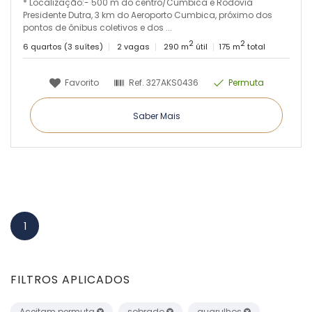
* Localização:- 500 m do centro/Cumbica e Rodovia
Presidente Dutra, 3 km do Aeroporto Cumbica, próximo dos
pontos de ônibus coletivos e dos ...
2
2
6 quartos (3 suítes)
2 vagas
290 m
útil
175 m
total
Favorito
Ref.
327AKS0436
Permuta
Saber Mais
1
FILTROS APLICADOS
Aceitam permuta
sobrado
guarulhos