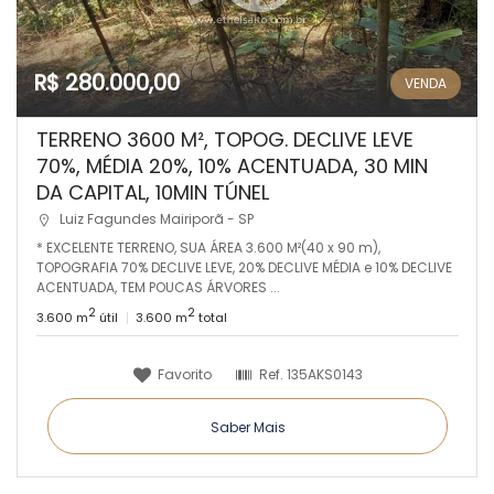
R$ 280.000,00
VENDA
TERRENO 3600 M², TOPOG. DECLIVE LEVE
70%, MÉDIA 20%, 10% ACENTUADA, 30 MIN
DA CAPITAL, 10MIN TÚNEL
Luiz Fagundes Mairiporã - SP
* EXCELENTE TERRENO, SUA ÁREA 3.600 M²(40 x 90 m),
TOPOGRAFIA 70% DECLIVE LEVE, 20% DECLIVE MÉDIA e 10% DECLIVE
ACENTUADA, TEM POUCAS ÁRVORES ...
2
2
3.600 m
útil
3.600 m
total
Favorito
Ref.
135AKS0143
Saber Mais