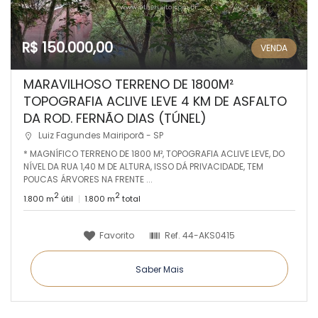
R$ 150.000,00
VENDA
MARAVILHOSO TERRENO DE 1800M²
TOPOGRAFIA ACLIVE LEVE 4 KM DE ASFALTO
DA ROD. FERNÃO DIAS (TÚNEL)
Luiz Fagundes Mairiporã - SP
* MAGNÍFICO TERRENO DE 1800 M², TOPOGRAFIA ACLIVE LEVE, DO
NÍVEL DA RUA 1,40 M DE ALTURA, ISSO DÁ PRIVACIDADE, TEM
POUCAS ÁRVORES NA FRENTE ...
2
2
1.800 m
útil
1.800 m
total
Favorito
Ref.
44-AKS0415
Saber Mais