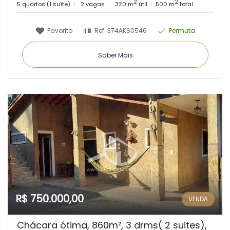
2
2
5 quartos (1 suíte)
2 vagas
320 m
útil
500 m
total
Favorito
Ref.
374AKS0546
Permuta
Saber Mais
R$ 750.000,00
VENDA
Chácara ótima, 860m², 3 drms( 2 suites),