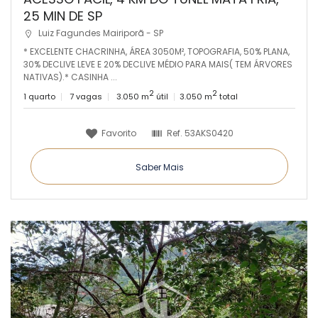
25 MIN DE SP
Luiz Fagundes Mairiporã - SP
* EXCELENTE CHACRINHA, ÁREA 3050M², TOPOGRAFIA, 50% PLANA,
30% DECLIVE LEVE E 20% DECLIVE MÉDIO PARA MAIS( TEM ÁRVORES
NATIVAS).* CASINHA ...
2
2
1 quarto
7 vagas
3.050 m
útil
3.050 m
total
Favorito
Ref.
53AKS0420
Saber Mais