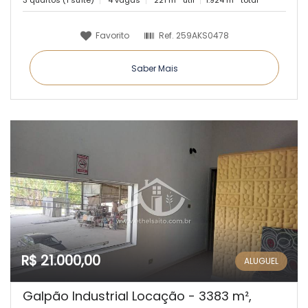
3 quartos (1 suíte)
4 vagas
221 m
útil
1.924 m
total
Favorito
Ref.
259AKS0478
Saber Mais
R$ 21.000,00
ALUGUEL
Galpão Industrial Locação - 3383 m²,