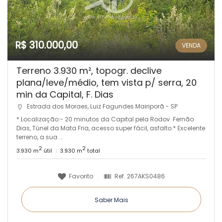
R$ 310.000,00
VENDA
Terreno 3.930 m², topogr. declive
plana/leve/médio, tem vista p/ serra, 20
min da Capital, F. Dias
Estrada dos Moraes, Luiz Fagundes Mairiporã - SP
* Localização:- 20 minutos da Capital pela Rodov. Fernão
Dias, Túnel da Mata Fria, acesso super fácil, asfalto.* Excelente
terreno, a sua ...
2
2
3.930 m
útil
3.930 m
total
Favorito
Ref.
267AKS0486
Saber Mais