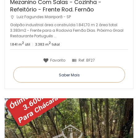
Mezanino Com Salas - Cozinha -
Refeitório - Frente Rod. Fernão
Luiz Fagundes Mairiporã - SP
Galpão industrial área construída 1.841,70 m 2 área total
3.383m2 - Frente para a Rodovia Fernão Dias. Próximo Graal
Restaurante Português ...
2
2
1.841 m
útil
3.383 m
total
Favorito
Ref.
BF27
Saber Mais