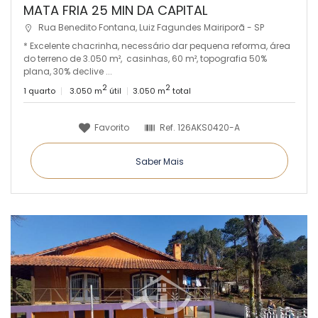
MATA FRIA 25 MIN DA CAPITAL
Rua Benedito Fontana, Luiz Fagundes Mairiporã - SP
* Excelente chacrinha, necessário dar pequena reforma, área
do terreno de 3.050 m², casinhas, 60 m², topografia 50%
plana, 30% declive ...
2
2
1 quarto
3.050 m
útil
3.050 m
total
Favorito
Ref.
126AKS0420-A
Saber Mais