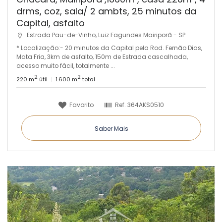
drms, coz, sala/ 2 ambts, 25 minutos da
Capital, asfalto
Estrada Pau-de-Vinho, Luiz Fagundes Mairiporã - SP
* Localização:- 20 minutos da Capital pela Rod. Fernão Dias,
Mata Fria, 3km de asfalto, 150m de Estrada cascalhada,
acesso muito fácil, totalmente ...
2
2
220 m
útil
1.600 m
total
Favorito
Ref.
364AKS0510
Saber Mais