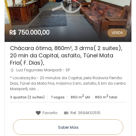
R$ 750.000,00
VENDA
Chácara ótima, 860m², 3 drms( 2 suites),
20 min da Capital, asfalto, Túnel Mata
Fria( F. Dias),
Luiz Fagundes Mairiporã - SP
* Localização:- 20 minutos da Capital, pela Rodovia Fernão
Dias, Túnel da Mata Fria, máximo 3 km, asfalto, 5 km do centro
Mairiporã, ida ...
2
2
3 quartos (2 suítes)
7 vagas
860 m
útil
860 m
total
Favorito
Ref.
369AKS0515
Saber Mais