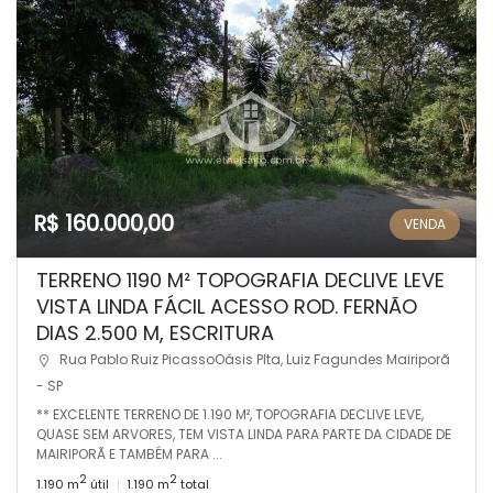
R$ 160.000,00
VENDA
TERRENO 1190 M² TOPOGRAFIA DECLIVE LEVE
VISTA LINDA FÁCIL ACESSO ROD. FERNÃO
DIAS 2.500 M, ESCRITURA
Rua Pablo Ruiz PicassoOásis Plta, Luiz Fagundes Mairiporã
- SP
** EXCELENTE TERRENO DE 1.190 M², TOPOGRAFIA DECLIVE LEVE,
QUASE SEM ARVORES, TEM VISTA LINDA PARA PARTE DA CIDADE DE
MAIRIPORÃ E TAMBÉM PARA ...
2
2
1.190 m
útil
1.190 m
total