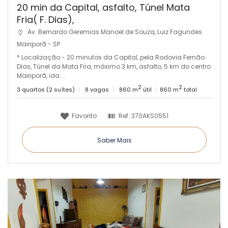
20 min da Capital, asfalto, Túnel Mata
Fria( F. Dias),
Av. Bernardo Geremias Manoel de Souza, Luiz Fagundes
Mairiporã - SP
* Localização:- 20 minutos da Capital, pela Rodovia Fernão
Dias, Túnel da Mata Fria, máximo 3 km, asfalto, 5 km do centro
Mairiporã, ida ...
2
2
3 quartos (2 suítes)
8 vagas
860 m
útil
860 m
total
Favorito
Ref.
370AKS0551
Saber Mais