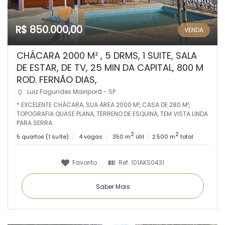
R$ 850.000,00
VENDA
CHÁCARA 2000 M² , 5 DRMS, 1 SUITE, SALA
DE ESTAR, DE TV, 25 MIN DA CAPITAL, 800 M
ROD. FERNÃO DIAS,
Luiz Fagundes Mairiporã - SP
* EXCELENTE CHÁCARA, SUA ÁREA 2000 M², CASA DE 280 M²,
TOPOGRAFIA QUASE PLANA, TERRENO DE ESQUINA, TEM VISTA LINDA
PARA SERRA.
2
2
5 quartos (1 suíte)
4 vagas
350 m
útil
2.500 m
total
Favorito
Ref.
101AKS0431
Saber Mais