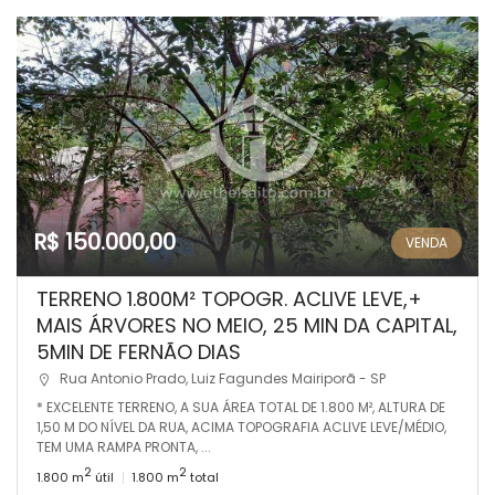
R$ 150.000,00
VENDA
TERRENO 1.800M² TOPOGR. ACLIVE LEVE,+
MAIS ÁRVORES NO MEIO, 25 MIN DA CAPITAL,
5MIN DE FERNÃO DIAS
Rua Antonio Prado, Luiz Fagundes Mairiporã - SP
* EXCELENTE TERRENO, A SUA ÁREA TOTAL DE 1.800 M², ALTURA DE
1,50 M DO NÍVEL DA RUA, ACIMA TOPOGRAFIA ACLIVE LEVE/MÉDIO,
TEM UMA RAMPA PRONTA, ...
2
2
1.800 m
útil
1.800 m
total