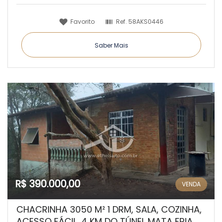
Favorito
Ref.
58AKS0446
Saber Mais
R$ 390.000,00
VENDA
CHACRINHA 3050 M² 1 DRM, SALA, COZINHA,
ACESSO FÁCIL, 4 KM DO TÚNEL MATA FRIA,