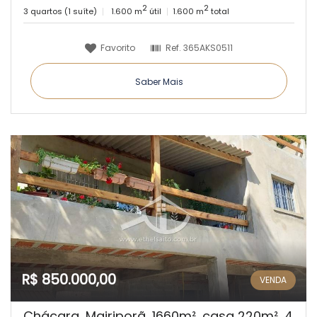
2
2
3 quartos (1 suíte)
1.600 m
útil
1.600 m
total
Favorito
Ref.
365AKS0511
Saber Mais
R$ 850.000,00
VENDA
Chácara, Mairiporã ,1660m², casa 220m², 4