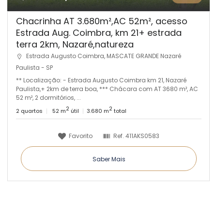
Chacrinha AT 3.680m²,AC 52m², acesso
Estrada Aug. Coimbra, km 21+ estrada
terra 2km, Nazaré,natureza
Estrada Augusto Coimbra, MASCATE GRANDE Nazaré
Paulista - SP
** Localização: - Estrada Augusto Coimbra km 21, Nazaré
Paulista,+ 2km de terra boa, *** Chácara com AT 3680 m², AC
52 m², 2 dormitórios, ...
2
2
2 quartos
52 m
útil
3.680 m
total
Favorito
Ref.
411AKS0583
Saber Mais