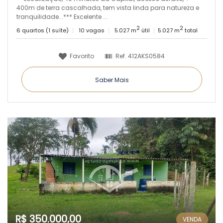
400m de terra cascalhada, tem vista linda para natureza e
tranquilidade...*** Excelente ...
2
2
6 quartos (1 suíte)
10 vagas
5.027 m
útil
5.027 m
total
Favorito
Ref.
412AKS0584
Saber Mais
R$ 350.000,00
VENDA