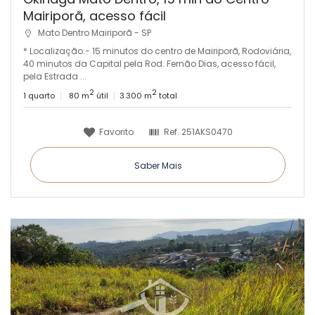
Mairiporã, acesso fácil
Mato Dentro Mairiporã - SP
* Localização:- 15 minutos do centro de Mairiporã, Rodoviária,
40 minutos da Capital pela Rod. Fernão Dias, acesso fácil,
pela Estrada ...
2
2
1 quarto
80 m
útil
3.300 m
total
Favorito
Ref.
251AKS0470
Saber Mais