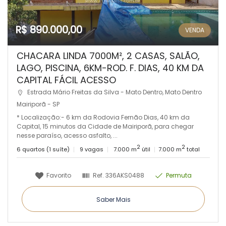
R$ 890.000,00
VENDA
CHACARA LINDA 7000M², 2 CASAS, SALÃO,
LAGO, PISCINA, 6KM-ROD. F. DIAS, 40 KM DA
CAPITAL FÁCIL ACESSO
Estrada Mário Freitas da Silva - Mato Dentro, Mato Dentro
Mairiporã - SP
* Localização:- 6 km da Rodovia Fernão Dias, 40 km da
Capital, 15 minutos da Cidade de Mairiporã, para chegar
nesse paraíso, acesso asfalto, ...
2
2
6 quartos (1 suíte)
9 vagas
7.000 m
útil
7.000 m
total
Favorito
Ref.
336AKS0488
Permuta
Saber Mais