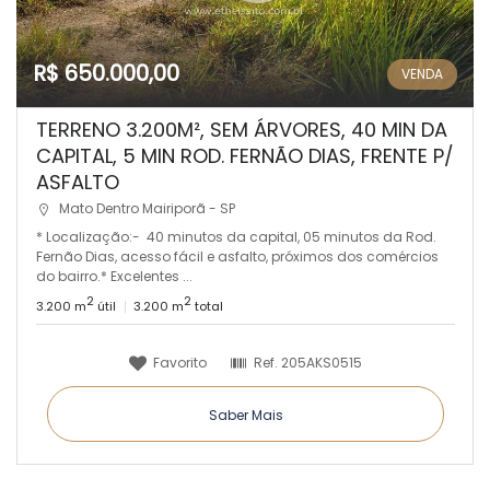
R$ 650.000,00
VENDA
TERRENO 3.200M², SEM ÁRVORES, 40 MIN DA
CAPITAL, 5 MIN ROD. FERNÃO DIAS, FRENTE P/
ASFALTO
Mato Dentro Mairiporã - SP
* Localização:- 40 minutos da capital, 05 minutos da Rod.
Fernão Dias, acesso fácil e asfalto, próximos dos comércios
do bairro.* Excelentes ...
2
2
3.200 m
útil
3.200 m
total
Favorito
Ref.
205AKS0515
Saber Mais