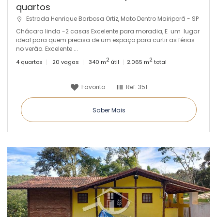
quartos
Estrada Henrique Barbosa Ortiz, Mato Dentro Mairiporã - SP
Chácara linda -2 casas Excelente para moradia, E um lugar
ideal para quem precisa de um espaço para curtir as férias
no verão. Excelente ...
2
2
4 quartos
20 vagas
340 m
útil
2.065 m
total
Favorito
Ref.
351
Saber Mais