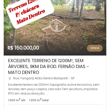
R$ 150.000,00
VENDA
EXCELENTE TERRENO DE 1200M², SEM
ÁRVORES, 9KM DA ROD. FERNÃO DIAS -
MATO DENTRO
Rua Tangará, Mato Dentro Mairiporã - SP
Excelente terreno de 1200m², topografia aclive levíssima, sem
árvores, tem poço caipira, cercado.Tem escritura, impostos
IPTU em diaLocalização: ...
2
2
1.200 m
útil
1.200 m
total