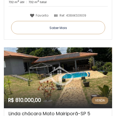
2
2
732 m
útil
732 m
total
Favorito
Ref.
438AKS0609
Saber Mais
R$ 810.000,00
VENDA
Linda chácara Mato Mairiporã-SP 5