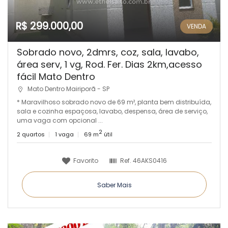
R$ 299.000,00
VENDA
Sobrado novo, 2dmrs, coz, sala, lavabo,
área serv, 1 vg, Rod. Fer. Dias 2km,acesso
fácil Mato Dentro
Mato Dentro Mairiporã - SP
* Maravilhoso sobrado novo de 69 m², planta bem distribuída,
sala e cozinha espaçosa, lavabo, despensa, área de serviço,
uma vaga com opcional ...
2
2 quartos
1 vaga
69 m
útil
Favorito
Ref.
46AKS0416
Saber Mais