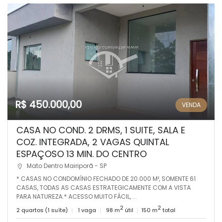
R$ 450.000,00
VENDA
CASA NO COND. 2 DRMS, 1 SUITE, SALA E
COZ. INTEGRADA, 2 VAGAS QUINTAL
ESPAÇOSO 13 MIN. DO CENTRO
Mato Dentro Mairiporã - SP
* CASAS NO CONDOMÍNIO FECHADO DE 20.000 M², SOMENTE 61
CASAS, TODAS AS CASAS ESTRATEGICAMENTE COM A VISTA
PARA NATUREZA.* ACESSO MUITO FÁCIL, ...
2
2
2 quartos (1 suíte)
1 vaga
98 m
útil
150 m
total