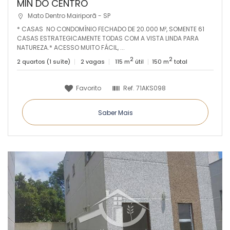
MIN DO CENTRO
Mato Dentro Mairiporã - SP
* CASAS NO CONDOMÍNIO FECHADO DE 20.000 M², SOMENTE 61
CASAS ESTRATEGICAMENTE TODAS COM A VISTA LINDA PARA
NATUREZA.* ACESSO MUITO FÁCIL, ...
2
2
2 quartos (1 suíte)
2 vagas
115 m
útil
150 m
total
Favorito
Ref.
71AKS098
Saber Mais